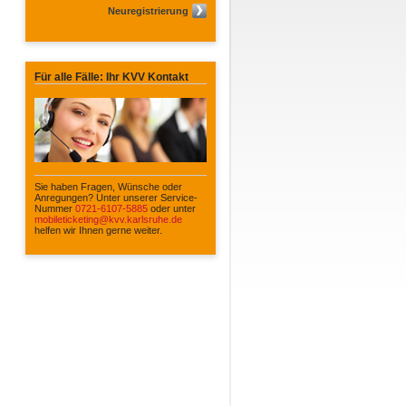
Neuregistrierung
Für alle Fälle: Ihr KVV Kontakt
Sie haben Fragen, Wünsche oder
Anregungen? Unter unserer Service-
Nummer
0721-6107-5885
oder unter
mobileticketing@kvv.karlsruhe.de
helfen wir Ihnen gerne weiter.