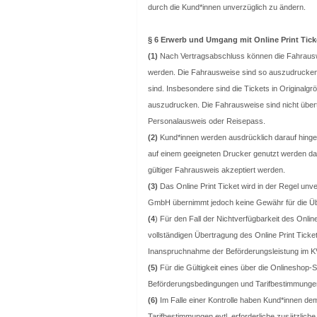
durch die Kund*innen unverzüglich zu ändern.
§ 6 Erwerb und Umgang mit Online Print Tick
(1)
Nach Vertragsabschluss können die Fahrauswe
werden. Die Fahrausweise sind so auszudrucken, 
sind. Insbesondere sind die Tickets in Originalg
auszudrucken. Die Fahrausweise sind nicht übertr
Personalausweis oder Reisepass.
(2)
Kund*innen werden ausdrücklich darauf hinge
auf einem geeigneten Drucker genutzt werden da
gültiger Fahrausweis akzeptiert werden.
(3)
Das Online Print Ticket wird in der Regel un
GmbH übernimmt jedoch keine Gewähr für die Üb
(4
) Für den Fall der Nichtverfügbarkeit des Onl
vollständigen Übertragung des Online Print Ticke
Inanspruchnahme der Beförderungsleistung im KVV
(5)
Für die Gültigkeit eines über die Onlineshop-S
Beförderungsbedingungen und Tarifbestimmunge
(6)
Im Falle einer Kontrolle haben Kund*innen dem
Tarifbestimmungen evtl. erforderliche zusätzlic