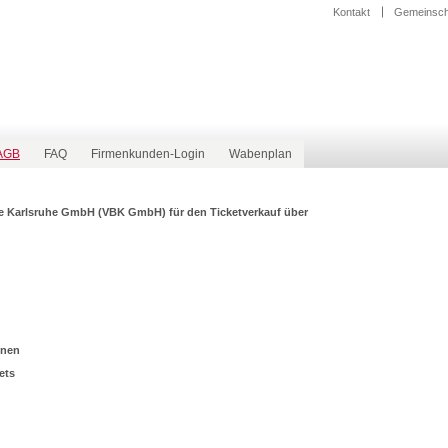
Kontakt
Gemeinscha
AGB
FAQ
Firmenkunden-Login
Wabenplan
 Karlsruhe GmbH (VBK GmbH) für den Ticketverkauf über
nnen
ets