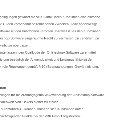
bedingungen gewährt die VBK GmbH ihren Kund*innen eine einfache
p" zu den vorbenannt beschriebenen Zwecken. Jede anderweitige
ftware ist den Kund*innen verboten. Insoweit ist es den Kund*innen
ineshop-Software eingeräumte Recht zu vermieten, zu verleihen, zu
weitig zu übertragen.
 unterlassen, den Quellcode der Onlineshop- Software zu ermitteln.
tung bezüglich der Anwendbarkeit und Leistungsfähigkeit der
ten die Regelungen gemäß § 10 (Beanstandungen, Gewährleistung,
nnen
tzungen für die ordnungsgemäße Anwendung der Onlineshop-Software
Nachweis von Tickets sicher zu stellen.
ie durchführen zu können, müssen sich Kund*innen unter
nachfolgenden Punkte bei der VBK GmbH registrieren: