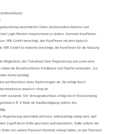
chriftverfahren)
)
rtragsbeziehung wesentlichen Daten (insbesondere Adresse und
lichen Login-Bereich entsprechend zu ändern. Kommen Kund*innen
ay bzw. VBK GmbH berechtigt, den Kund*innen mit dem dadurch
 VBK GmbH ist weiterhin berechtigt, die Kund*innen für die Nutzung
 Möglichkeit, den Ticketkauf ohne Registrierung und somit ohne
dabei die Bezahlverfahren Kreditkarte und PayPal verwenden. Zur
nden-Konto benötigt.
ot auf Abschluss eines Kaufvertrages ab. Sie erfolgt durch
 Internetadresse www.kvv-shop.de.
mbH zustande. Der Vertragsabschluss erfolgt durch Rücksendung
gskanal (z.B. E-Mail) als Kaufbestätigung seitens des
llig.
egistrierung übermittelt wird bzw. selbstständig anlegt wird, darf
dem Zugriff durch Dritte geschützt aufzubewahren. Sollte seitens der
 Dritte von seinem Passwort Kenntnis erlangt haben, ist das Passwort