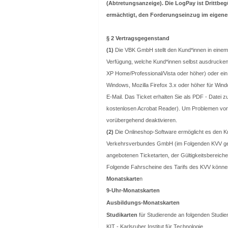
(Abtretungsanzeige). Die LogPay ist Drittb
ermächtigt, den Forderungseinzug im eigen
§ 2 Vertragsgegenstand
(1)
Die VBK GmbH stellt den Kund*innen in einem 
Verfügung, welche Kund*innen selbst ausdrucke
XP Home/Professional/Vista oder höher) oder ein 
Windows, Mozilla Firefox 3.x oder höher für Wind
E-Mail. Das Ticket erhalten Sie als PDF - Datei
kostenlosen Acrobat Reader). Um Problemen vor
vorübergehend deaktivieren.
(2)
Die Onlineshop-Software ermöglicht es den 
Verkehrsverbundes GmbH (im Folgenden KVV gen
angebotenen Ticketarten, der Gültigkeitsbereich
Folgende Fahrscheine des Tarifs des KVV könne
Monatskarte
n
9-Uhr-Monatskarten
Ausbildungs-Monatskarten
Studikarten
für Studierende an folgenden Studie
KIT - Karlsruher Institut für Technologie