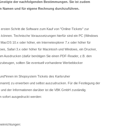
egünstigte der nachfolgenden Bestimmungen. Sie ist zudem
en Namen und für eigene Rechnung durchzuführen.
ersten Schritt die Software zum Kauf von "Online-Tickets" zur
n können. Technische Voraussetzungen hierfür sind ein PC (Windows
MacOS 10.x oder höher, ein Internetexplorer 7.x oder höher für
ows, Safari 3.x oder höher für Macintosh und Windows, ein Drucker,
 zum Ausdrucken (dafür benötigen Sie einen PDF-Reader, z.B. den
zubeugen, sollten Sie eventuell vorhandene Werbeblocker
Kund*innen im Shopsystem Tickets des Karlsruher
annt) zu erwerben und selbst auszudrucken. Für die Festlegung der
e und der Informationen darüber ist die VBK GmbH zuständig.
n sofort ausgedruckt werden:
neinrichtungen: