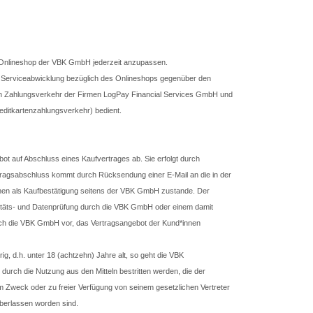
m Onlineshop der VBK GmbH jederzeit anzupassen.
Serviceabwicklung bezüglich des Onlineshops gegenüber den
h Zahlungsverkehr der Firmen LogPay Financial Services GmbH und
editkartenzahlungsverkehr) bedient.
ot auf Abschluss eines Kaufvertrages ab. Sie erfolgt durch
rtragsabschluss kommt durch Rücksendung einer E-Mail an die in der
nen als Kaufbestätigung seitens der VBK GmbH zustande. Der
onitäts- und Datenprüfung durch die VBK GmbH oder einem damit
sich die VBK GmbH vor, das Vertragsangebot der Kund*innen
g, d.h. unter 18 (achtzehn) Jahre alt, so geht die VBK
rch die Nutzung aus den Mitteln bestritten werden, die der
 Zweck oder zu freier Verfügung von seinem gesetzlichen Vertreter
berlassen worden sind.