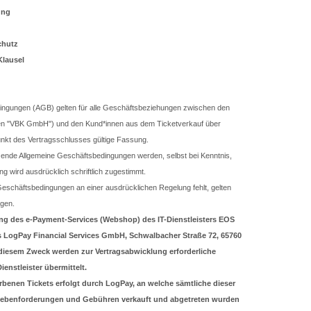
ung
chutz
Klausel
ingungen (AGB) gelten für alle Geschäftsbeziehungen zwischen den
en "VBK GmbH") und den Kund*innen aus dem Ticketverkauf über
unkt des Vertragsschlusses gültige Fassung.
nde Allgemeine Geschäftsbedingungen werden, selbst bei Kenntnis,
ung wird ausdrücklich schriftlich zugestimmt.
eschäftsbedingungen an einer ausdrücklichen Regelung fehlt, gelten
ngen.
g des e-Payment-Services (Webshop) des IT-Dienstleisters EOS
ogPay Financial Services GmbH, Schwalbacher Straße 72, 65760
iesem Zweck werden zur Vertragsabwicklung erforderliche
nstleister übermittelt.
rbenen Tickets erfolgt durch LogPay, an welche sämtliche dieser
 Nebenforderungen und Gebühren verkauft und abgetreten wurden