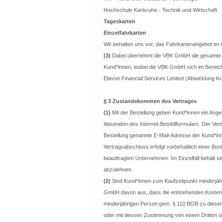
Hochschule Karlsruhe - Technik und Wirtschaft
Tageskarten
Einzelfahrkarten
Wir behalten uns vor, das Fahrkartenangebot i
(3)
Dabei übernimmt die VBK GmbH die gesamte 
Kund*innen, wobei die VBK GmbH sich im Bereic
Elavon Financial Services Limited (Abwicklung Kr
§ 3 Zustandekommen des Vertrages
(1)
Mit der Bestellung geben Kund*innen ein Angeb
Absenden des Internet-Bestellformulars. Der Ve
Bestellung genannte E-Mail-Adresse der Kund*in
Vertragsabschluss erfolgt vorbehaltlich einer B
beauftragten Unternehmen. Im Einzelfall behält 
abzulehnen.
(2)
Sind Kund*innen zum Kaufzeitpunkt minderjähri
GmbH davon aus, dass die entstehenden Kosten du
minderjährigen Person gem. § 110 BGB zu diesem
oder mit dessen Zustimmung von einem Dritten ü