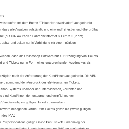
ets
ise sofort mit dem Button "Ticket hier downloaden" ausgedruckt
dass alle Angaben vollständig und einwandfrei lesbar und überprüfbar
röße (auf DIN A4-Papier, Fahrscheinformat 8,1 cm x 10,2 cm)
agbar und gelten nur in Verbindung mit einem gültigen
wiesen, dass die Onlineshop-Software nur zur Erzeugung von Tickets
rf und Tickets nur in Form eines entsprechenden Ausdruckes als
verzüglich nach der Anforderung der Kund*innen ausgedruckt. Die VBK
ertragung und den Ausdruck des elektronischen Tickets.
ineshop-Systems und/oder der unterbliebenen, korrekten und
ts sind Kund*innen dementsprechend verpflichtet, vor
 anderweitig ein gültiges Ticket zu erwerben.
oftware bezogenen Online Print Tickets gelten die jeweils gültigen
n des KVV.
 Prüfpersonal das gültige Online Print Tickets und analog der
he Ausweise und/oder Bescheinigungen zur Prüfung zugänglich zu