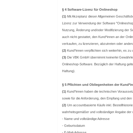
§ 4 Software-Lizenz für Onlineshop
(1)
Mit Akzeptanz dieser Allgemeinen Geschäfts
Lizenz zur Verwendung der Software "Onlinesho
Nutzung, Änderung und/oder Modifizierung der So
auch nicht gestattet, den Kund*innen an der Onl
verkaufen, zu lizenzieren, abzutreten oder ander
(2)
Kund*innen verpflichten sich weiterhin, es zu
(3)
Die VBK GmbH übernimmt keinerlei Gewährleis
Onlineshop-Software. Bezüglich der Haftung gel
Haftung).
§ 5 Pflichten und Obliegenheiten der Kund*i
(1)
Kund*innen haben die technischen Vorausse
sowie für die Anforderung, den Empfang und den 
(2)
Um accountbasierte Käufe inkl. Bestellhistor
wahrheitsgemäßer und vollständiger Angabe der 
- Name und vollständige Adresse
- Geburtsdatum
- E-Mail-Adresse