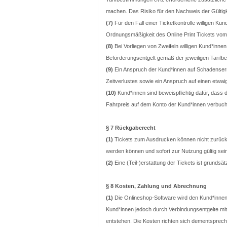
machen. Das Risiko für den Nachweis der Gültigke
(7)
Für den Fall einer Ticketkontrolle willigen Kund
Ordnungsmäßigkeit des Online Print Tickets vom
(8)
Bei Vorliegen von Zweifeln willigen Kund*innen
Beförderungsentgelt gemäß der jeweiligen Tarif
(9)
Ein Anspruch der Kund*innen auf Schadenser
Zeitverlustes sowie ein Anspruch auf einen etw
(10)
Kund*innen sind beweispflichtig dafür, dass
Fahrpreis auf dem Konto der Kund*innen verbuch
§ 7 Rückgaberecht
(1)
Tickets zum Ausdrucken können nicht zurück
werden können und sofort zur Nutzung gültig sei
(2)
Eine (Teil-)erstattung der Tickets ist grundsätz
§ 8 Kosten, Zahlung und Abrechnung
(1)
Die Onlineshop-Software wird den Kund*innen 
Kund*innen jedoch durch Verbindungsentgelte mit 
entstehen. Die Kosten richten sich dementsprech