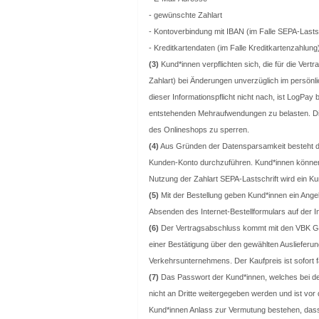
- gewünschte Zahlart
- Kontoverbindung mit IBAN (im Falle SEPA-Lasts
- Kreditkartendaten (im Falle Kreditkartenzahlung
(3)
Kund*innen verpflichten sich, die für die Ve
Zahlart) bei Änderungen unverzüglich im persön
dieser Informationspflicht nicht nach, ist LogP
entstehenden Mehraufwendungen zu belasten. Die
des Onlineshops zu sperren.
(4)
Aus Gründen der Datensparsamkeit besteht die
Kunden-Konto durchzuführen. Kund*innen können 
Nutzung der Zahlart SEPA-Lastschrift wird ein Ku
(5)
Mit der Bestellung geben Kund*innen ein Angeb
Absenden des Internet-Bestellformulars auf der
(6)
Der Vertragsabschluss kommt mit den VBK G
einer Bestätigung über den gewählten Auslieferun
Verkehrsunternehmens. Der Kaufpreis ist sofort fä
(7)
Das Passwort der Kund*innen, welches bei der R
nicht an Dritte weitergegeben werden und ist vor 
Kund*innen Anlass zur Vermutung bestehen, dass