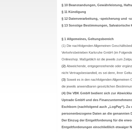
§ 10 Beanstandungen, Gewährleistung, Haft
§ 11 Kündigung
§ 12 Datenverarbeitung, -speicherung und -s
§ 13 Sonstige Bestimmungen, Salvatorische 
§ 1 Allgemeines, Geltungsbereich
(1) Die nachfolgenden Allgemeinen Geschäftsbed
Verkehrsbetrieben Karlsruhe GmbH (im Folgend
Onlineshop. Maßgeblich ist die jeweils zum Zeitp
(2)
Abweichende, entgegenstehende oder ergänze
nicht Vertragsbestandteil, es sei denn, ihrer Gelt
(3)
Soweit es in den nachfolgenden Allgemeinen G
die jeweils anwendbaren gesetzlichen Bestimmu
(4)
Die VBK GmbH bedient sich zur Abwicklun
Uptrade GmbH und des Finanzunternehmens L
Eschborn (nachfolgend auch „LogPay“). Zu d
personenbezogene Daten an die genannten Die
Der Einzug der Entgeltforderung für die erwo
Entgeltforderungen einschließlich etwaiger