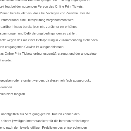
it liegt bei der nutzenden Person des Online Print Tickets.
*innen bereits jetzt ein, dass bei Vorliegen von Zweifeln über die
 Prüfpersonal eine Detailprüfung vorgenommen wird.
 darüber hinaus bereits jetzt ein, zunächst ein erhöhtes
bestimmungen und Beförderungsbedingungen zu zahlen.
satz wegen des mit einer Detailprüfung in Zusammenhang stehenden
aigen entgangenen Gewinn ist ausgeschlossen.
 das Online Print Tickets ordnungsgemäß erzeugt und der angezeigte
t wurde.
gegeben oder storniert werden, da diese mehrfach ausgedruckt
n können.
lich nicht möglich.
unentgeltlich zur Verfügung gestellt. Kosten können den
seinem jeweiligen Internetanbieter für die Internetverbindungen
end nach den jeweils gültigen Preislisten des entsprechenden