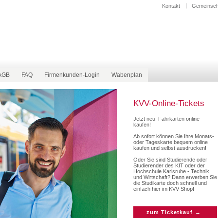
Kontakt
Gemeinscha
AGB
FAQ
Firmenkunden-Login
Wabenplan
KVV-Online-Tickets
Jetzt neu: Fahrkarten online
kaufen!
Ab sofort können Sie Ihre Monats-
oder Tageskarte bequem online
kaufen und selbst ausdrucken!
Oder Sie sind Studierende oder
Studierender des KIT oder der
Hochschule Karlsruhe - Technik
und Wirtschaft? Dann erwerben Sie
die Studikarte doch schnell und
einfach hier im KVV-Shop!
zum Ticketkauf