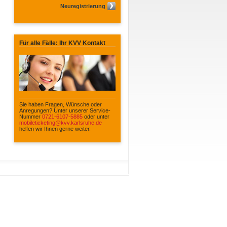
Neuregistrierung
Für alle Fälle: Ihr KVV Kontakt
Sie haben Fragen, Wünsche oder
Anregungen? Unter unserer Service-
Nummer
0721-6107-5885
oder unter
mobileticketing@kvv.karlsruhe.de
helfen wir Ihnen gerne weiter.